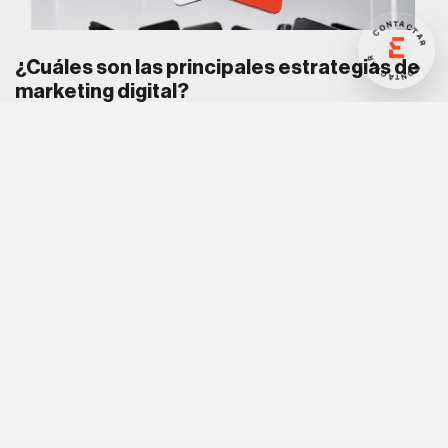
CONTACTAR
CONTACTAR
¿Cuáles son las principales estrategias de
marketing digital?
Hoy en día, la presencia digital ha dejado de ser una
opción para convertirse en una necesidad. Los
consumidores pasan cada vez más tiempo en Internet
buscando información, comparando productos, leyendo
opiniones y tomando decisiones de compra. En este
contexto, contar con estrategias de marketing digital
bien definidas es fundamental para atraer clientes,
generar oportunidades […]
Los 4 presupuestos que deberías pedir en
septiembre para estar a la última (y por qué