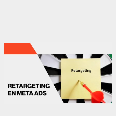
Marketing automation
HubSpot
Branding
Diseño
Análisis UX/UI