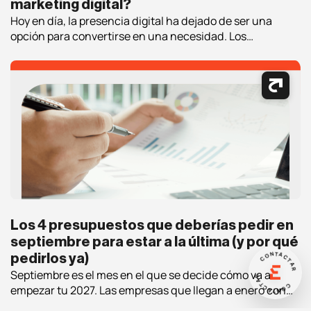
marketing digital?
Hoy en día, la presencia digital ha dejado de ser una
opción para convertirse en una necesidad. Los
consumidores pasan cada vez más tiempo en Internet
buscando información, comparando productos, leyendo
opiniones y tomando decisiones de compra. En este
contexto, contar con estrategias de marketing digital
bien definidas es fundamental para atraer clientes,
generar oportunidades […]
Los 4 presupuestos que deberías pedir en
septiembre para estar a la última (y por qué
CONTACTAR
pedirlos ya)
CONTACTAR
Septiembre es el mes en el que se decide cómo va a
empezar tu 2027. Las empresas que llegan a enero con
estrategia y proveedor elegidos llevan un trimestre de