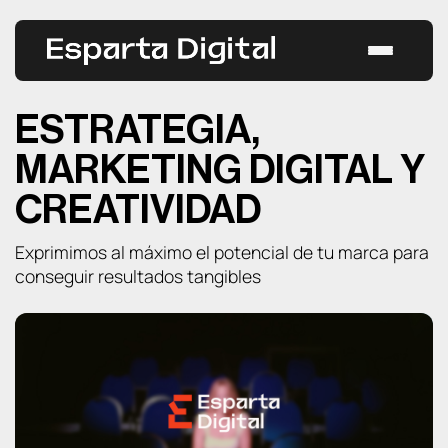
Saltar
al
contenido
Estrategias
ESTRATEGIA,
Casos de éxito
MARKETING DIGITAL Y
CREATIVIDAD
Servicios
Exprimimos al máximo el potencial de tu marca para
Todos los servicios
Blog
conseguir resultados tangibles
GEO
CONTACTAR
SEO
SEM