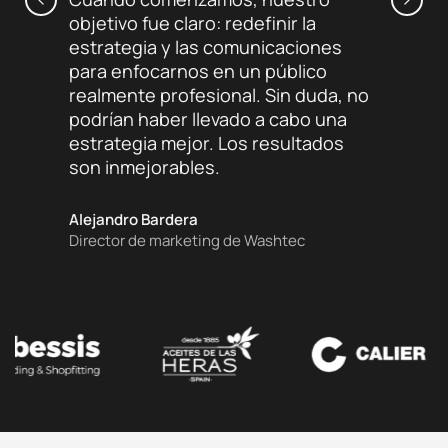
objetivo fue claro: redefinir la
satisfe
estrategia y las comunicaciones
por Esp
para enfocarnos en un público
excelen
realmente profesional. Sin duda, no
comunic
podrían haber llevado a cabo una
fase de
estrategia mejor. Los resultados
son inmejorables.
Luis Roc
Director 
Alejandro Bardera
Director de marketing de Washtec