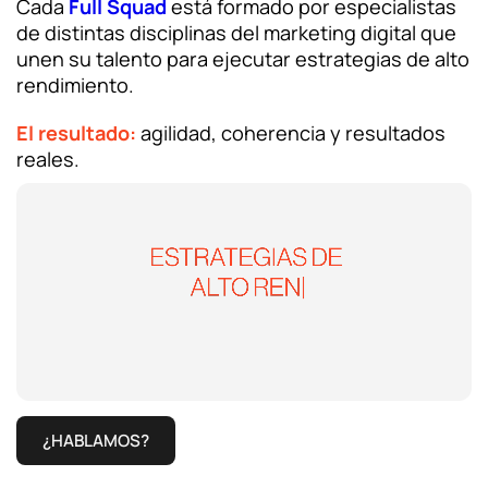
Cada
Full Squad
está formado por especialistas
Análisis UX/UI
de distintas disciplinas del marketing digital que
unen su talento para ejecutar estrategias de alto
rendimiento.
CRO
El resultado:
agilidad, coherencia y resultados
Diseño web
reales.
Desarrollo web
Analítica web
Marketplaces
¿HABLAMOS?