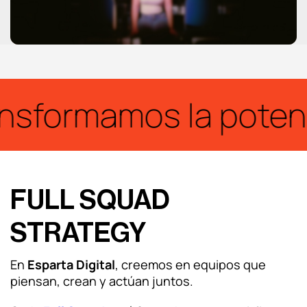
Social ADS
Programática
Social media
formamos la potencia
Contenidos
Marketing automation
FULL SQUAD
HubSpot
STRATEGY
Branding
En
Esparta Digital
, creemos en equipos que
piensan, crean y actúan juntos.
Diseño