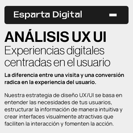
Saltar
al
contenido
Estrategias
ANÁLISIS UX UI
Casos de éxito
Experiencias digitales
centradas en el usuario
Servicios
La diferencia entre una visita y una conversión
Todos los servicios
Blog
radica en la experiencia del usuario.
GEO
Nuestra estrategia de diseño UX/UI se basa en
CONTACTAR
entender las necesidades de tus usuarios,
estructurar la información de manera intuitiva y
SEO
crear interfaces visualmente atractivas que
faciliten la interacción y fomenten la acción.
SEM