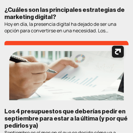
¿Cuáles son las principales estrategias de
marketing digital?
Hoy en día, la presencia digital ha dejado de ser una
opción para convertirse en una necesidad. Los
consumidores pasan cada vez más tiempo en Internet
buscando información, comparando productos, leyendo
opiniones y tomando decisiones de compra. En este
contexto, contar con estrategias de marketing digital
bien definidas es fundamental para atraer clientes,
generar oportunidades […]
Los 4 presupuestos que deberías pedir en
septiembre para estar a la última (y por qué
pedirlos ya)
Septiembre es el mes en el que se decide cómo va a