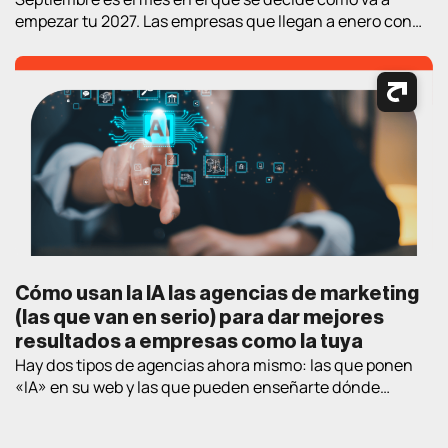
empezar tu 2027. Las empresas que llegan a enero con
estrategia y proveedor elegidos llevan un trimestre de
ventaja sobre las que empiezan a «mirar opciones» en el
nuevo año. Así que aquí va un ejercicio práctico de
lectura de verano: los cuatro […]
Cómo usan la IA las agencias de marketing
(las que van en serio) para dar mejores
resultados a empresas como la tuya
Hay dos tipos de agencias ahora mismo: las que ponen
«IA» en su web y las que pueden enseñarte dónde
exactamente la están usando en proyectos de clientes
reales. Este post va de lo segundo. Te contamos las