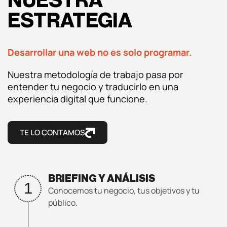
NUESTRA
Análisis UX/UI
ESTRATEGIA
CRO
Desarrollar una web no es solo programar.
Diseño web
Nuestra metodología de trabajo pasa por
entender tu negocio y traducirlo en una
Desarrollo web
experiencia digital que funcione.
Analítica web
TE LO CONTAMOS
Marketplaces
BRIEFING Y ANÁLISIS
1
Conocemos tu negocio, tus objetivos y tu
público.