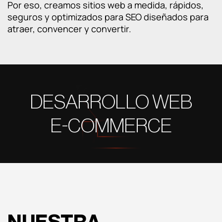
Por eso, creamos sitios web a medida, rápidos,
Social ADS
seguros y optimizados para SEO diseñados para
atraer, convencer y convertir.
Programática
Social media
Contenidos
DESARROLLO WEB
E-COMMERCE
Marketing automation
HubSpot
Branding
Diseño