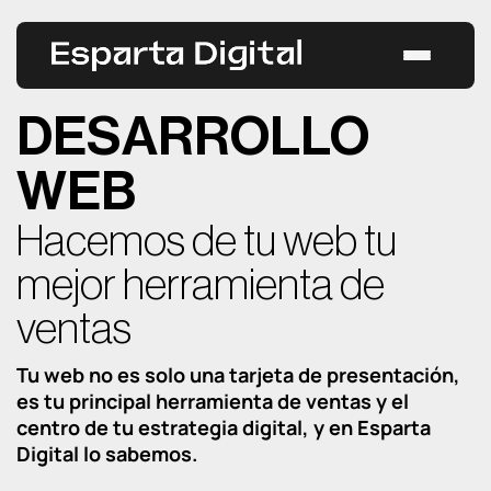
Saltar
al
contenido
Estrategias
DESARROLLO
Casos de éxito
WEB
Servicios
Hacemos de tu web tu
mejor herramienta de
Todos los servicios
Blog
ventas
GEO
CONTACTAR
Tu web no es solo una tarjeta de presentación,
es tu principal herramienta de ventas y el
SEO
centro de tu estrategia digital, y en Esparta
Digital lo sabemos.
SEM