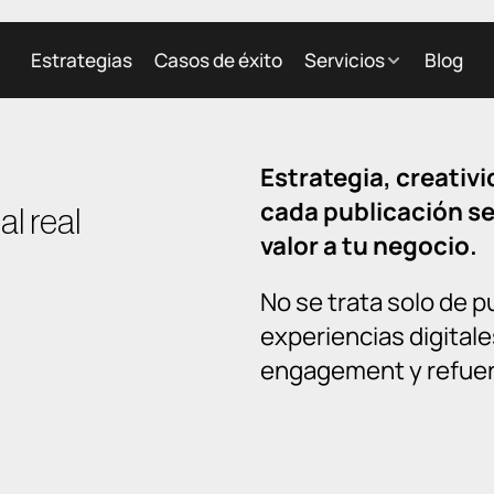
Estrategias
Casos de éxito
Servicios
Blog
Estrategia, creativ
cada publicación se
l real
valor a tu negocio.
No se trata solo de p
experiencias digitale
engagement y refuer