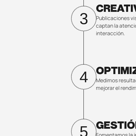
CREATI
3
Publicaciones vi
captan la atenció
interacción.
OPTIMI
4
Medimos resulta
mejorar el rendi
GESTIÓ
5
Fomentamos la in