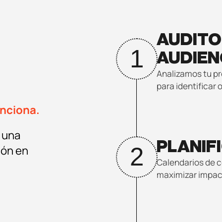
AUDITO
1
AUDIEN
Analizamos tu pr
para identificar 
unciona.
a una
PLANIF
ión en
2
Calendarios de c
maximizar impa