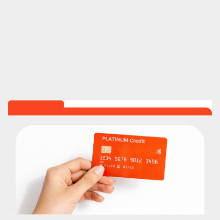
Marketing automation
HubSpot
Branding
Diseño
Análisis UX/UI