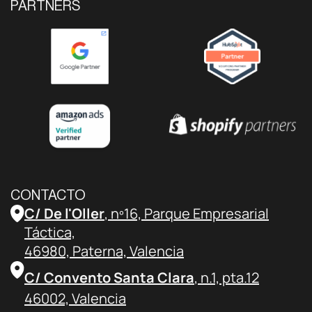
ejemplos […]
PARTNERS
CONTACTO
C/ De l'Oller
, nº16, Parque Empresarial
Táctica,
46980, Paterna, Valencia
C/ Convento Santa Clara
, n.1, pta.12
46002, Valencia