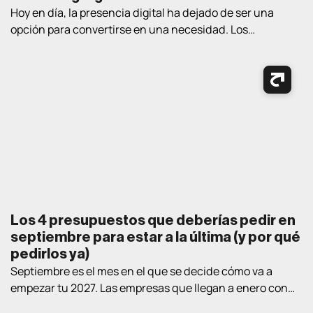
Hoy en día, la presencia digital ha dejado de ser una
opción para convertirse en una necesidad. Los
consumidores pasan cada vez más tiempo en Internet
buscando información, comparando productos, leyendo
opiniones y tomando decisiones de compra. En este
contexto, contar con estrategias de marketing digital
bien definidas es fundamental para atraer clientes,
generar oportunidades […]
Los 4 presupuestos que deberías pedir en
septiembre para estar a la última (y por qué
pedirlos ya)
Septiembre es el mes en el que se decide cómo va a
empezar tu 2027. Las empresas que llegan a enero con
estrategia y proveedor elegidos llevan un trimestre de