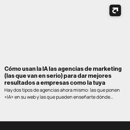
ventaja sobre las que empiezan a «mirar opciones» en el
nuevo año. Así que aquí va un ejercicio práctico de
lectura de verano: los cuatro […]
Cómo usan la IA las agencias de marketing
(las que van en serio) para dar mejores
resultados a empresas como la tuya
Hay dos tipos de agencias ahora mismo: las que ponen
«IA» en su web y las que pueden enseñarte dónde
exactamente la están usando en proyectos de clientes
reales. Este post va de lo segundo. Te contamos las
cuatro áreas donde la IA está cambiando lo que una
agencia puede conseguir para una empresa B2B, con