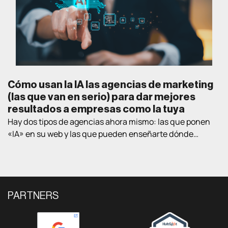
Cómo usan la IA las agencias de marketing
(las que van en serio) para dar mejores
resultados a empresas como la tuya
Hay dos tipos de agencias ahora mismo: las que ponen
«IA» en su web y las que pueden enseñarte dónde
exactamente la están usando en proyectos de clientes
reales. Este post va de lo segundo. Te contamos las
cuatro áreas donde la IA está cambiando lo que una
agencia puede conseguir para una empresa B2B, con
ejemplos […]
PARTNERS