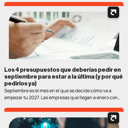
buscando información, comparando productos, leyendo
opiniones y tomando decisiones de compra. En este
contexto, contar con estrategias de marketing digital
bien definidas es fundamental para atraer clientes,
generar oportunidades […]
Los 4 presupuestos que deberías pedir en
septiembre para estar a la última (y por qué
pedirlos ya)
Septiembre es el mes en el que se decide cómo va a
empezar tu 2027. Las empresas que llegan a enero con
estrategia y proveedor elegidos llevan un trimestre de
ventaja sobre las que empiezan a «mirar opciones» en el
nuevo año. Así que aquí va un ejercicio práctico de
lectura de verano: los cuatro […]