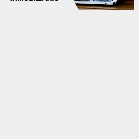
Análisis UX/UI
CRO
Diseño web
Desarrollo web
Analítica web