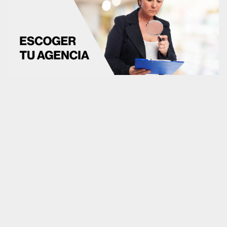
CRO
Diseño web
Desarrollo web
Analítica web
Marketplaces