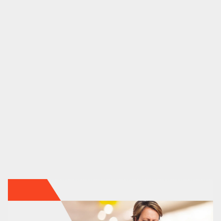
Marketing automation
HubSpot
Branding
Diseño
Análisis UX/UI