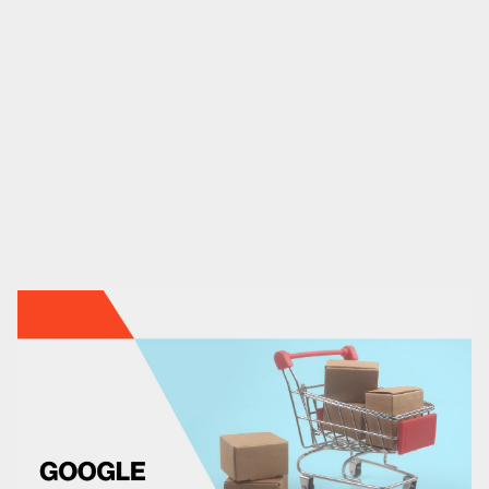
Análisis UX/UI
CRO
Diseño web
Desarrollo web
Analítica web