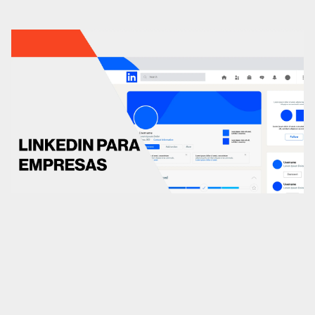
CRO
Diseño web
Desarrollo web
Analítica web
Marketplaces