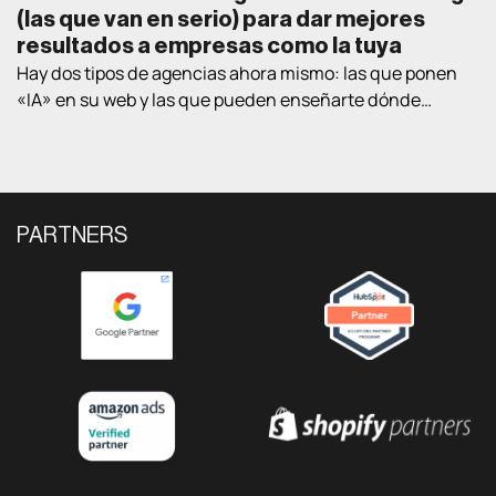
(las que van en serio) para dar mejores
resultados a empresas como la tuya
Hay dos tipos de agencias ahora mismo: las que ponen
«IA» en su web y las que pueden enseñarte dónde
exactamente la están usando en proyectos de clientes
reales. Este post va de lo segundo. Te contamos las
cuatro áreas donde la IA está cambiando lo que una
agencia puede conseguir para una empresa B2B, con
ejemplos […]
PARTNERS