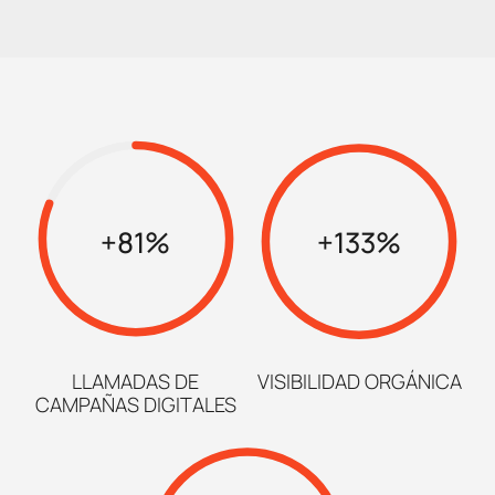
Social ADS
Programática
Social media
Contenidos
+81%
+133%
Marketing automation
HubSpot
LLAMADAS DE
VISIBILIDAD ORGÁNICA
Branding
CAMPAÑAS DIGITALES
Diseño