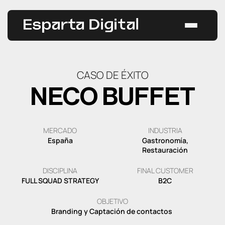
Saltar
al
contenido
Estrategias
CASO DE ÉXITO
Casos de éxito
NECO BUFFET
Servicios
Todos los servicios
Blog
MERCADO
INDUSTRIA
España
Gastronomía,
Restauración
GEO
CONTACTAR
DISCIPLINA
FINAL CUSTOMER
FULL SQUAD STRATEGY
B2C
SEO
OBJETIVO
Branding y Captación de contactos
SEM