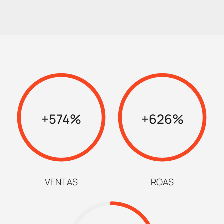
Social ADS
Programática
Social media
Contenidos
+574%
+626%
Marketing automation
HubSpot
Branding
VENTAS
ROAS
Diseño