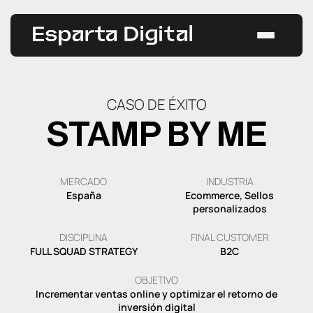
Saltar
al
contenido
Estrategias
CASO DE ÉXITO
Casos de éxito
STAMP BY ME
Servicios
Todos los servicios
Blog
MERCADO
INDUSTRIA
España
Ecommerce, Sellos
personalizados
GEO
CONTACTAR
DISCIPLINA
FINAL CUSTOMER
FULL SQUAD STRATEGY
B2C
SEO
OBJETIVO
Incrementar ventas online y optimizar el retorno de
SEM
inversión digital