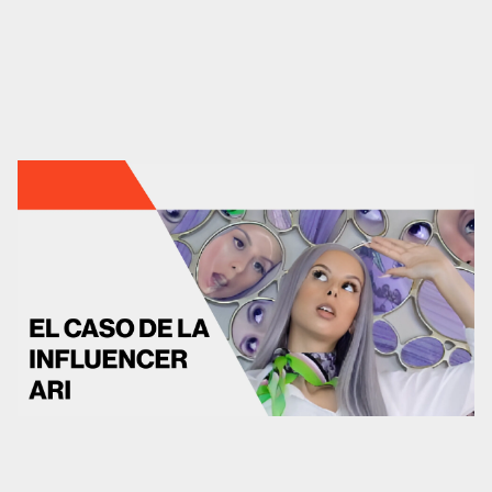
Marketing automation
HubSpot
Branding
Diseño
Análisis UX/UI