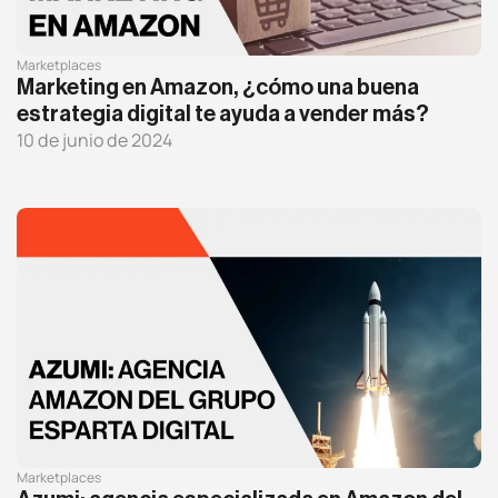
Social ADS
Marketplaces
Marketing en Amazon, ¿cómo una buena
Programática
estrategia digital te ayuda a vender más?
10 de junio de 2024
Social media
Contenidos
Marketing automation
HubSpot
Branding
Diseño
Marketplaces