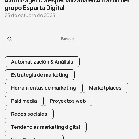
Azumi: agencia especializada en Amazon del
Análisis UX/UI
grupo Esparta Digital
23 de octubre de 2023
CRO
Diseño web
Desarrollo web
Automatización & Análisis
Estrategia de marketing
Analítica web
Herramientas de marketing
Marketplaces
Marketplaces
Paid media
Proyectos web
Redes sociales
Tendencias marketing digital