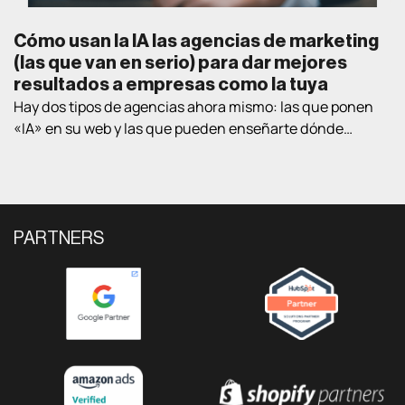
Cómo usan la IA las agencias de marketing
(las que van en serio) para dar mejores
resultados a empresas como la tuya
Hay dos tipos de agencias ahora mismo: las que ponen
«IA» en su web y las que pueden enseñarte dónde
exactamente la están usando en proyectos de clientes
reales. Este post va de lo segundo. Te contamos las
cuatro áreas donde la IA está cambiando lo que una
agencia puede conseguir para una empresa B2B, con
ejemplos […]
PARTNERS