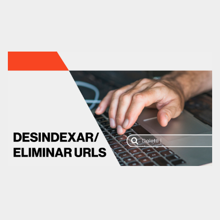
Contenidos
Marketing automation
HubSpot
Branding
Diseño
Análisis UX/UI