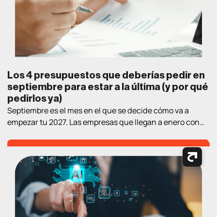
bien definidas es fundamental para atraer clientes,
generar oportunidades […]
Los 4 presupuestos que deberías pedir en
septiembre para estar a la última (y por qué
pedirlos ya)
Septiembre es el mes en el que se decide cómo va a
empezar tu 2027. Las empresas que llegan a enero con
estrategia y proveedor elegidos llevan un trimestre de
ventaja sobre las que empiezan a «mirar opciones» en el
nuevo año. Así que aquí va un ejercicio práctico de
lectura de verano: los cuatro […]