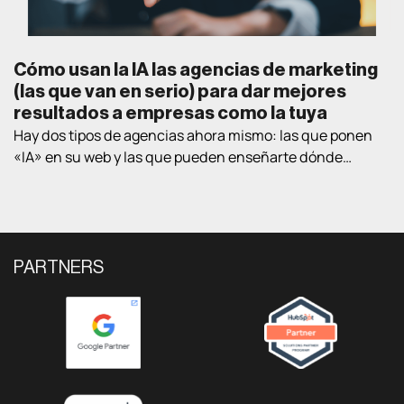
Cómo usan la IA las agencias de marketing
(las que van en serio) para dar mejores
resultados a empresas como la tuya
Hay dos tipos de agencias ahora mismo: las que ponen
«IA» en su web y las que pueden enseñarte dónde
exactamente la están usando en proyectos de clientes
reales. Este post va de lo segundo. Te contamos las
cuatro áreas donde la IA está cambiando lo que una
agencia puede conseguir para una empresa B2B, con
ejemplos […]
PARTNERS