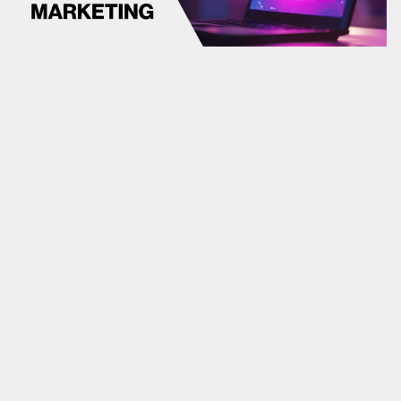
Análisis UX/UI
CRO
Diseño web
Desarrollo web
Analítica web
Marketplaces