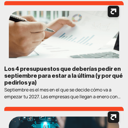
buscando información, comparando productos, leyendo
opiniones y tomando decisiones de compra. En este
contexto, contar con estrategias de marketing digital
bien definidas es fundamental para atraer clientes,
generar oportunidades […]
Los 4 presupuestos que deberías pedir en
septiembre para estar a la última (y por qué
pedirlos ya)
Septiembre es el mes en el que se decide cómo va a
empezar tu 2027. Las empresas que llegan a enero con
estrategia y proveedor elegidos llevan un trimestre de
ventaja sobre las que empiezan a «mirar opciones» en el
nuevo año. Así que aquí va un ejercicio práctico de
lectura de verano: los cuatro […]