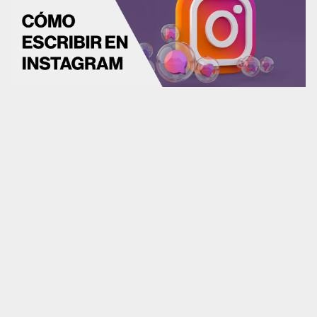
Análisis UX/UI
CRO
Diseño web
Desarrollo web
Analítica web
Marketplaces