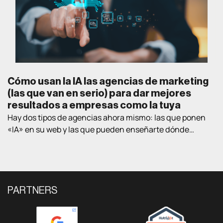
Cómo usan la IA las agencias de marketing
(las que van en serio) para dar mejores
resultados a empresas como la tuya
Hay dos tipos de agencias ahora mismo: las que ponen
«IA» en su web y las que pueden enseñarte dónde
exactamente la están usando en proyectos de clientes
reales. Este post va de lo segundo. Te contamos las
cuatro áreas donde la IA está cambiando lo que una
agencia puede conseguir para una empresa B2B, con
ejemplos […]
PARTNERS