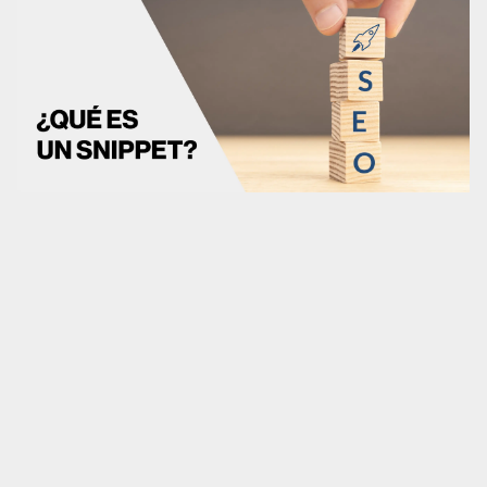
CRO
Diseño web
Desarrollo web
Analítica web
Marketplaces