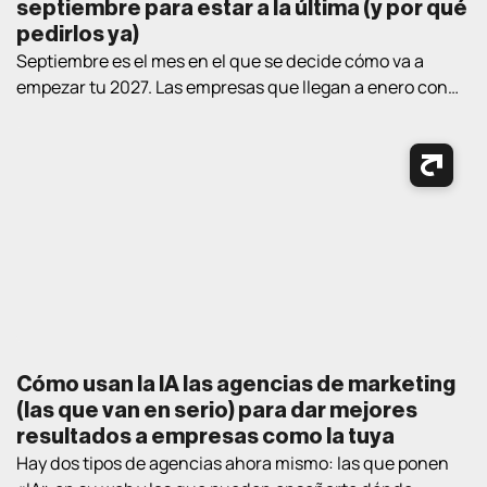
septiembre para estar a la última (y por qué
pedirlos ya)
Septiembre es el mes en el que se decide cómo va a
empezar tu 2027. Las empresas que llegan a enero con
estrategia y proveedor elegidos llevan un trimestre de
ventaja sobre las que empiezan a «mirar opciones» en el
nuevo año. Así que aquí va un ejercicio práctico de
lectura de verano: los cuatro […]
Cómo usan la IA las agencias de marketing
(las que van en serio) para dar mejores
resultados a empresas como la tuya
Hay dos tipos de agencias ahora mismo: las que ponen