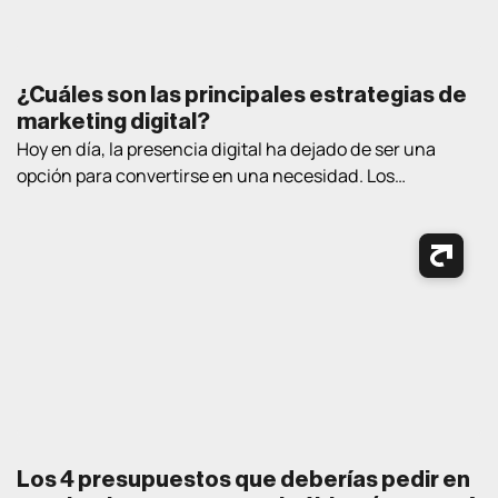
¿Cuáles son las principales estrategias de
marketing digital?
Hoy en día, la presencia digital ha dejado de ser una
opción para convertirse en una necesidad. Los
consumidores pasan cada vez más tiempo en Internet
buscando información, comparando productos, leyendo
opiniones y tomando decisiones de compra. En este
contexto, contar con estrategias de marketing digital
bien definidas es fundamental para atraer clientes,
generar oportunidades […]
Los 4 presupuestos que deberías pedir en