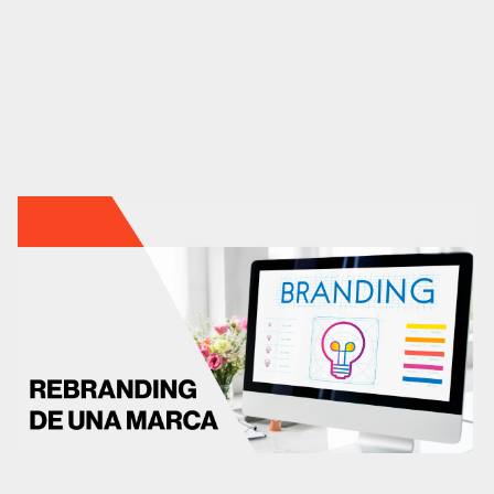
Análisis UX/UI
CRO
Diseño web
Desarrollo web
Analítica web