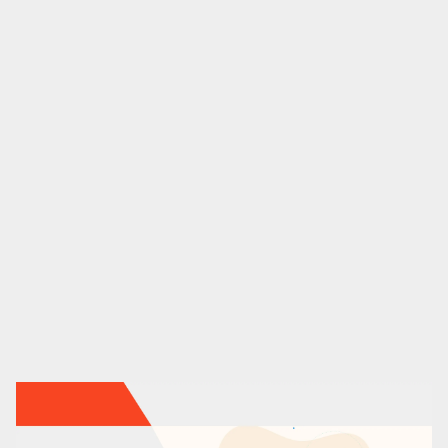
Análisis UX/UI
CRO
Diseño web
Desarrollo web
Analítica web