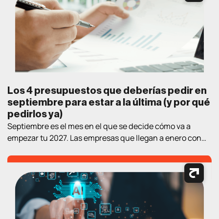
contexto, contar con estrategias de marketing digital
bien definidas es fundamental para atraer clientes,
generar oportunidades […]
Los 4 presupuestos que deberías pedir en
septiembre para estar a la última (y por qué
pedirlos ya)
Septiembre es el mes en el que se decide cómo va a
empezar tu 2027. Las empresas que llegan a enero con
estrategia y proveedor elegidos llevan un trimestre de
ventaja sobre las que empiezan a «mirar opciones» en el
nuevo año. Así que aquí va un ejercicio práctico de
lectura de verano: los cuatro […]