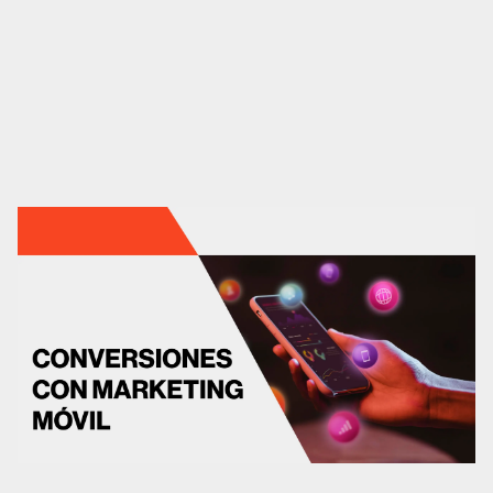
CRO
Diseño web
Desarrollo web
Analítica web
Marketplaces