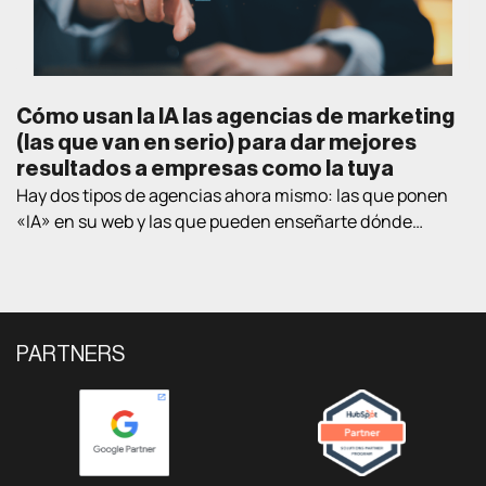
Cómo usan la IA las agencias de marketing
(las que van en serio) para dar mejores
resultados a empresas como la tuya
Hay dos tipos de agencias ahora mismo: las que ponen
«IA» en su web y las que pueden enseñarte dónde
exactamente la están usando en proyectos de clientes
reales. Este post va de lo segundo. Te contamos las
cuatro áreas donde la IA está cambiando lo que una
agencia puede conseguir para una empresa B2B, con
ejemplos […]
PARTNERS