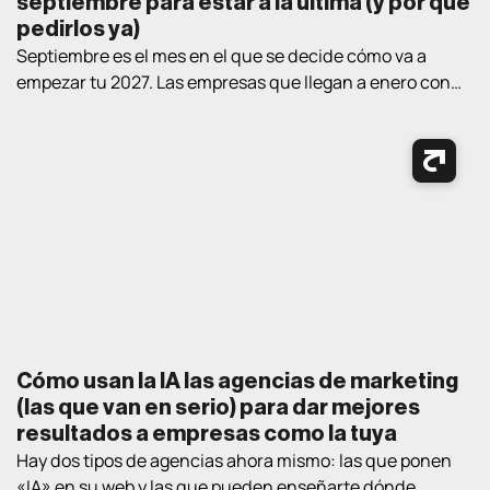
septiembre para estar a la última (y por qué
pedirlos ya)
Septiembre es el mes en el que se decide cómo va a
empezar tu 2027. Las empresas que llegan a enero con
estrategia y proveedor elegidos llevan un trimestre de
ventaja sobre las que empiezan a «mirar opciones» en el
nuevo año. Así que aquí va un ejercicio práctico de
lectura de verano: los cuatro […]
Cómo usan la IA las agencias de marketing
(las que van en serio) para dar mejores
resultados a empresas como la tuya
Hay dos tipos de agencias ahora mismo: las que ponen
«IA» en su web y las que pueden enseñarte dónde