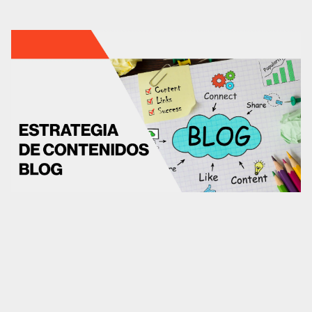
Análisis UX/UI
CRO
Diseño web
Desarrollo web
Analítica web